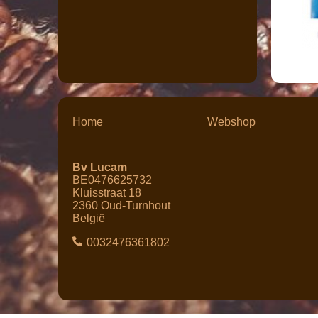
Home
Webshop
Bv Lucam
BE0476625732
Kluisstraat 18
2360 Oud-Turnhout
België
0032476361802