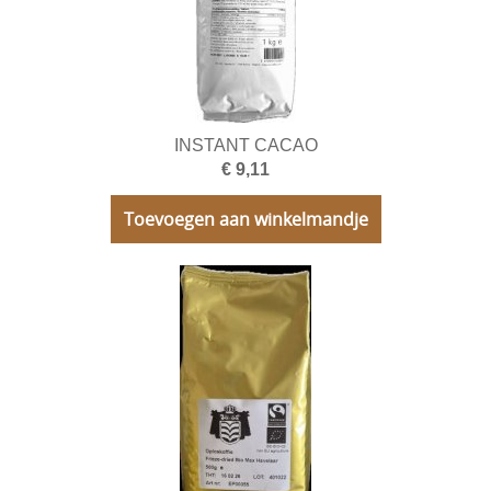
Chips
Soep
Instant producten Vending
Koffiemachines
INSTANT CACAO
€ 9,11
Onderhoud
Toevoegen aan winkelmandje
Horeca Toestellen