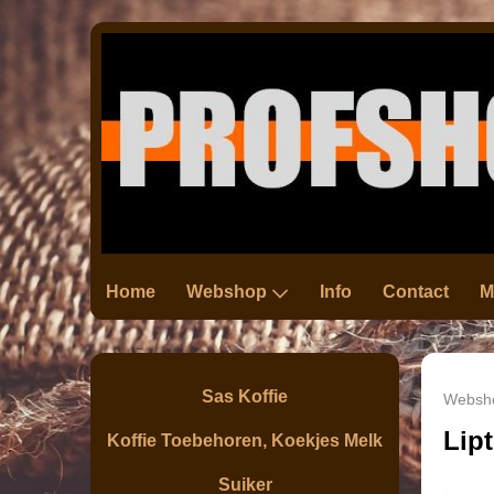
Home
Webshop
Info
Contact
M
Sas Koffie
Websh
Lip
Koffie Toebehoren, Koekjes Melk
Suiker