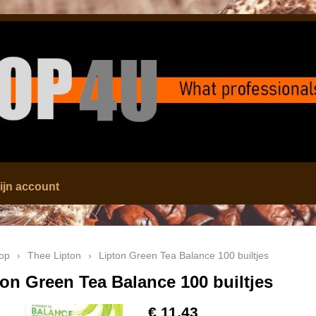
ijn account
op
›
Thee Lipton
›
Lipton Green Tea Balance 100 builtjes
ton Green Tea Balance 100 builtjes
€ 11,43