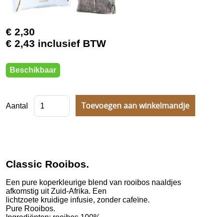
Chips
Soep
€ 2,30
€ 2,43 inclusief BTW
Instant producten Vending
Koffiemachines
Beschikbaar
Onderhoud
Horeca Toestellen
Aantal
Classic Rooibos.
Een pure koperkleurige blend van rooibos naaldjes
afkomstig uit Zuid-Afrika. Een
lichtzoete kruidige infusie, zonder cafeïne.
Pure Rooibos.