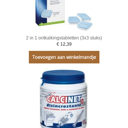
Chips
Soep
Instant producten Vending
Koffiemachines
2 in 1 ontkalkingstabletten (3x3 stuks)
€ 12,39
Onderhoud
Toevoegen aan winkelmandje
Horeca Toestellen