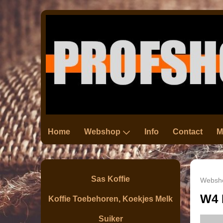
Home
Webshop
Info
Contact
M
Sas Koffie
Websh
W4 
Koffie Toebehoren, Koekjes Melk
Suiker