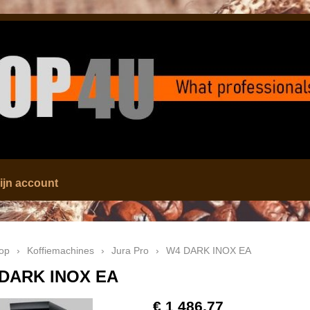
ijn account
op
›
Koffiemachines
›
Jura Pro
›
W4 DARK INOX EA
DARK INOX EA
€ 1 486,77