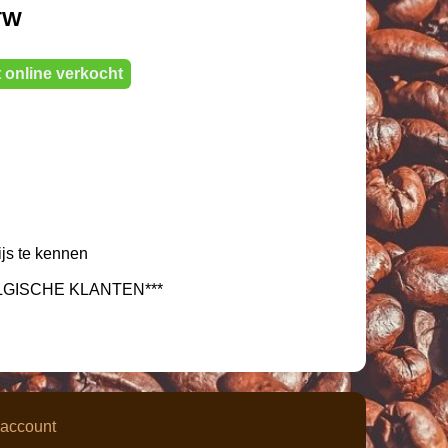
BTW
 online verkocht
ijs te kennen
LGISCHE KLANTEN***
 account